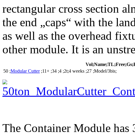
rectangular cross section al
the end „caps“ with the lan
as well as the overhead fix
other module. It is an uns
Vol;Name;TL;Free;Gs;
50 ;
Modular Cutter
;11+ ;34 ;4 ;2t;4 weeks ;27 ;Model/3bis;
The Container Module has 3