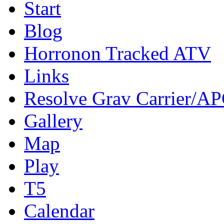
Start
Blog
Horronon Tracked ATV
Links
Resolve Grav Carrier/A
Gallery
Map
Play
T5
Calendar