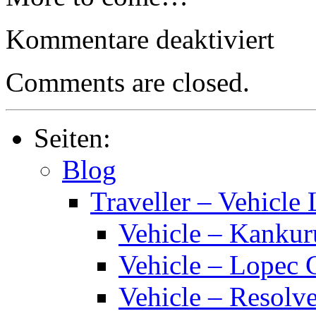
für
Kommentare deaktiviert
Small
Craft
–
Comments are closed.
50
ton
Modular
Cutter
Seiten:
w
Containe
Module
Blog
Traveller – Vehicle 
Vehicle – Kankur
Vehicle – Lopec 
Vehicle – Resolve