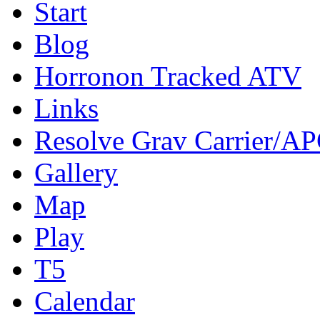
Start
Blog
Horronon Tracked ATV
Links
Resolve Grav Carrier/A
Gallery
Map
Play
T5
Calendar