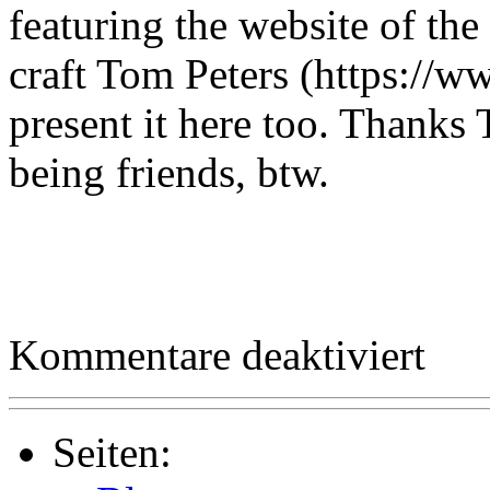
featuring the website of the 
craft Tom Peters (https://w
present it here too. Thanks
being friends, btw.
für
Kommentare deaktiviert
Sightings
of
the
300dt
Armored
Seiten:
Merchant