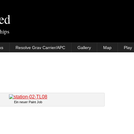
ted
rships
ks
Resolve Grav Carrier/APC
Gallery
Map
Play
Ein neuer Paint Job