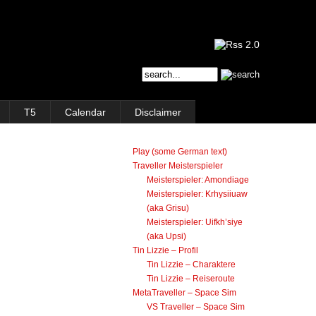
T5
Calendar
Disclaimer
Play (some German text)
Traveller Meisterspieler
Meisterspieler: Amondiage
Meisterspieler: Krhysiiuaw
(aka Grisu)
Meisterspieler: Uifkh’siye
(aka Upsi)
Tin Lizzie – Profil
Tin Lizzie – Charaktere
Tin Lizzie – Reiseroute
MetaTraveller – Space Sim
VS Traveller – Space Sim