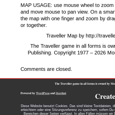
MAP USAGE: use mouse wheel to zoom in/
and move mouse to pan view. On a smart
the map with one finger and zoom by drag
or together.
Traveller Map by http://trave
The Traveller game in all forms is 
Publishing. Copyright 1977 – 2026 Mo
Comments are closed.
The Traveller game in all forms is owned by M
Powered by
WordPress
and
Stardust
Creat
Diese Website benutzt Cookies. Das sind kleine Textdateien, d
erleichtern oder eine Sitzungsreferenz zu speichern, sofern D
Bereichen dieser Seiten verfügst. In allen Fällen müssen wi