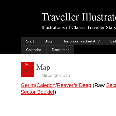
Traveller Illustra
Illustrations of Classic Traveller Sta
Start
Blog
Horronon Tracked ATV
Lin
Calendar
Disclaimer
Map
Okt.
14
2014
Mirco @ 21:25
Gerim
/
Caledon
/
Reaver’s Deep
(Raw
Sec
Sector Booklet
)