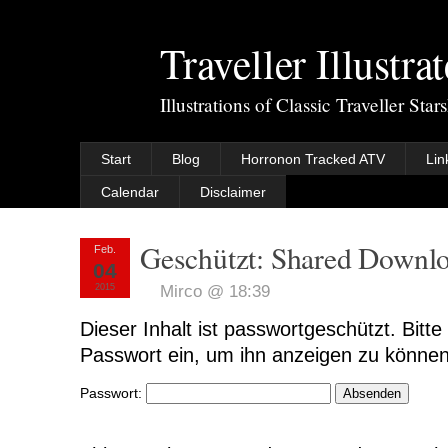
Traveller Illustra
Illustrations of Classic Traveller Sta
Start
Blog
Horronon Tracked ATV
Lin
Calendar
Disclaimer
Geschützt: Shared Downl
Feb.
04
2015
Mirco @ 18:39
Dieser Inhalt ist passwortgeschützt. Bitte
Passwort ein, um ihn anzeigen zu können
Passwort: