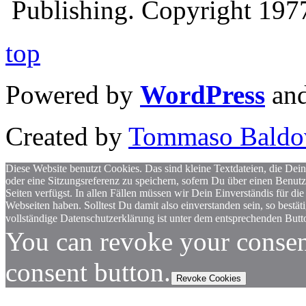
Publishing. Copyright 19
top
Powered by
WordPress
an
Created by
Tommaso Baldo
Diese Website benutzt Cookies. Das sind kleine Textdateien, die Dein
oder eine Sitzungsreferenz zu speichern, sofern Du über einen Benut
Seiten verfügst. In allen Fällen müssen wir Dein Einverständis für
Webseiten haben. Solltest Du damit also einverstanden sein, so bestä
vollständige Datenschutzerklärung ist unter dem entsprechenden Butto
You can revoke your consen
consent button.
Revoke Cookies