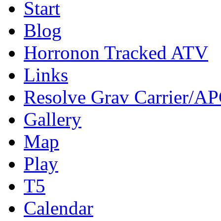
Start
Blog
Horronon Tracked ATV
Links
Resolve Grav Carrier/A
Gallery
Map
Play
T5
Calendar