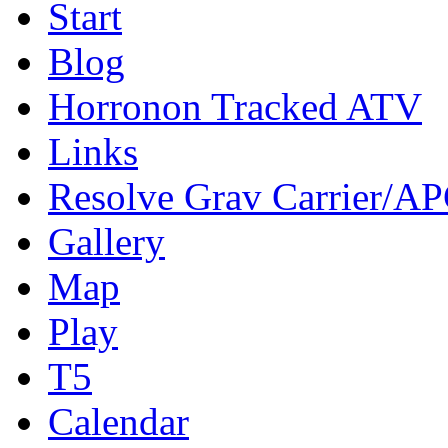
Start
Blog
Horronon Tracked ATV
Links
Resolve Grav Carrier/A
Gallery
Map
Play
T5
Calendar