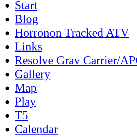
Start
Blog
Horronon Tracked ATV
Links
Resolve Grav Carrier/A
Gallery
Map
Play
T5
Calendar