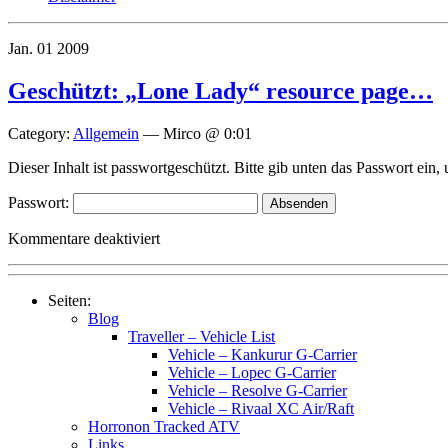
Jan.
01
2009
Geschützt: „Lone Lady“ resource page…
Category:
Allgemein
—
Mirco @ 0:01
Dieser Inhalt ist passwortgeschützt. Bitte gib unten das Passwort ein
Passwort:
für
Kommentare deaktiviert
Geschützt:
„Lone
Lady“
Seiten:
resource
Blog
page…
Traveller – Vehicle List
Vehicle – Kankurur G-Carrier
Vehicle – Lopec G-Carrier
Vehicle – Resolve G-Carrier
Vehicle – Rivaal XC Air/Raft
Horronon Tracked ATV
Links