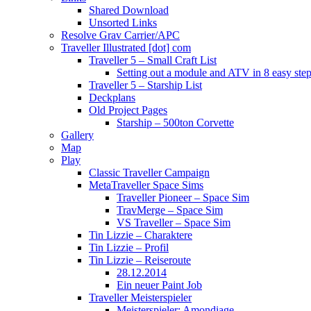
Shared Download
Unsorted Links
Resolve Grav Carrier/APC
Traveller Illustrated [dot] com
Traveller 5 – Small Craft List
Setting out a module and ATV in 8 easy ste
Traveller 5 – Starship List
Deckplans
Old Project Pages
Starship – 500ton Corvette
Gallery
Map
Play
Classic Traveller Campaign
MetaTraveller Space Sims
Traveller Pioneer – Space Sim
TravMerge – Space Sim
VS Traveller – Space Sim
Tin Lizzie – Charaktere
Tin Lizzie – Profil
Tin Lizzie – Reiseroute
28.12.2014
Ein neuer Paint Job
Traveller Meisterspieler
Meisterspieler: Amondiage