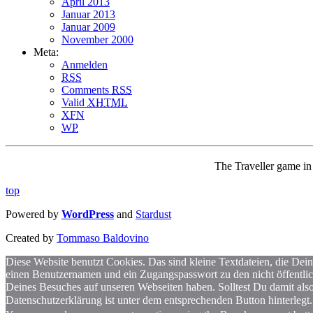
April 2013
Januar 2013
Januar 2009
November 2000
Meta:
Anmelden
RSS
Comments
RSS
Valid
XHTML
XFN
WP
The Traveller game i
top
Powered by
WordPress
and
Stardust
Created by
Tommaso Baldovino
Diese Website benutzt Cookies. Das sind kleine Textdateien, die Dein
einen Benutzernamen und ein Zugangspasswort zu den nicht öffentlic
Deines Besuches auf unseren Webseiten haben. Solltest Du damit also 
Datenschutzerklärung ist unter dem entsprechenden Button hinterlegt.