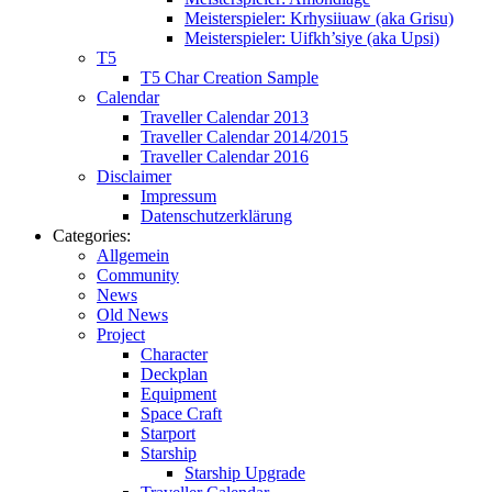
Meisterspieler: Krhysiiuaw (aka Grisu)
Meisterspieler: Uifkh’siye (aka Upsi)
T5
T5 Char Creation Sample
Calendar
Traveller Calendar 2013
Traveller Calendar 2014/2015
Traveller Calendar 2016
Disclaimer
Impressum
Datenschutzerklärung
Categories:
Allgemein
Community
News
Old News
Project
Character
Deckplan
Equipment
Space Craft
Starport
Starship
Starship Upgrade