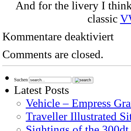
And for the livery I think
classic
V
für
Kommentare deaktiviert
Small
Craft
–
Comments are closed.
10
ton
Sloop
Suchen
Latest Posts
Vehicle – Empress Gr
Traveller Illustrated S
Sightings of the 300d