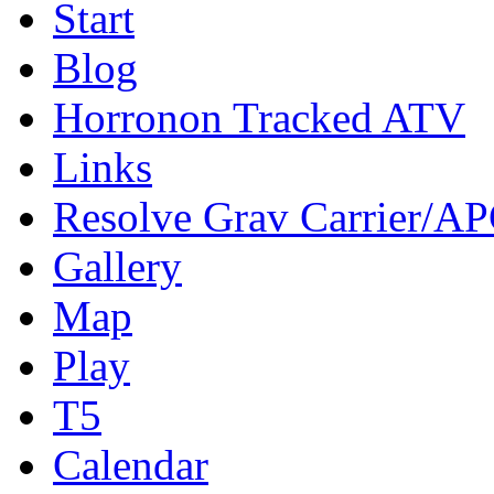
Start
Blog
Horronon Tracked ATV
Links
Resolve Grav Carrier/A
Gallery
Map
Play
T5
Calendar